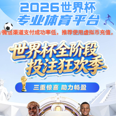
4008云顶国际集团-云顶国际唯一官方网站
[ English ]
产品软件
下载
H6CV200—200W设备修复文件
描述：
程序包适应于产品信息以 H6CV200 开头的产品
包含下列情况：H6CV200-S-20
产品信息的查看方式：
设备连接成功--》远程设置--》系统管理--》系统配置--》产品信