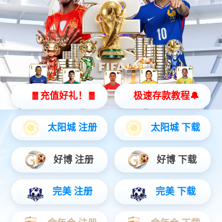
旗下公司
爱维宝贝
尚维国际
端边云解决方案