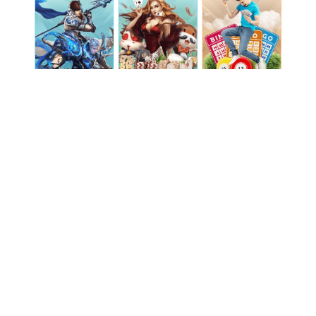
旗下公司
爱维宝贝
尚维国际
端边云解决方案